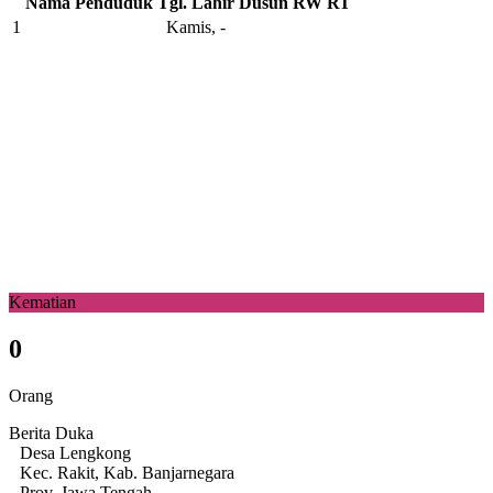
Nama Penduduk
Tgl. Lahir
Dusun
RW
RT
1
Kamis, -
Kematian
0
Orang
Berita Duka
Desa Lengkong
Kec. Rakit, Kab. Banjarnegara
Prov. Jawa Tengah