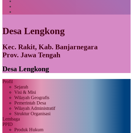
Desa Lengkong
Kec. Rakit, Kab. Banjarnegara
Prov. Jawa Tengah
Desa Lengkong
Profil
Sejarah
Visi & Misi
Wilayah Geografis
Pemerintah Desa
Wilayah Administratif
Struktur Organisasi
Lembaga
PPID
Produk Hukum