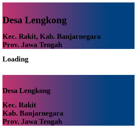
Desa Lengkong
Kec. Rakit, Kab. Banjarnegara
Prov. Jawa Tengah
Loading
Desa Lengkong
Kec. Rakit
Kab. Banjarnegara
Prov. Jawa Tengah