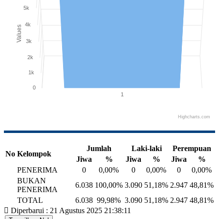
5k
4k
Values
3k
2k
1k
0
1
Highcharts.com
End of interactive chart.
Jumlah
Laki-laki
Perempuan
No
Kelompok
Jiwa
%
Jiwa
%
Jiwa
%
PENERIMA
0
0,00%
0
0,00%
0
0,00%
BUKAN
6.038
100,00%
3.090
51,18%
2.947
48,81%
PENERIMA
TOTAL
6.038
99,98%
3.090
51,18%
2.947
48,81%
Diperbarui : 21 Agustus 2025 21:38:11