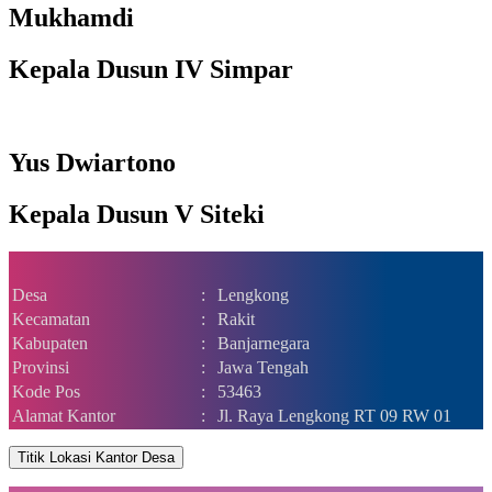
Mukhamdi
Kepala Dusun IV Simpar
Yus Dwiartono
Kepala Dusun V Siteki
Desa
:
Lengkong
Kecamatan
:
Rakit
Kabupaten
:
Banjarnegara
Provinsi
:
Jawa Tengah
Kode Pos
:
53463
Alamat Kantor
:
Jl. Raya Lengkong RT 09 RW 01
Titik Lokasi Kantor Desa